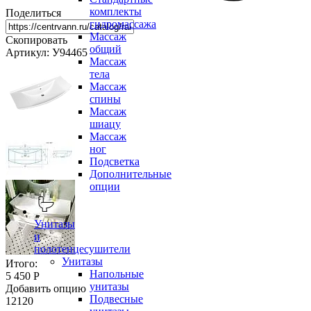
комплекты
Поделиться
гидромассажа
Массаж
Скопировать
общий
Артикул: У94465
Массаж
тела
Массаж
спины
Массаж
шиацу
Массаж
ног
Подсветка
Дополнительные
опции
Унитазы
и
полотенцесушители
Унитазы
Итого:
Напольные
5 450 Р
унитазы
Добавить опцию
Подвесные
12120