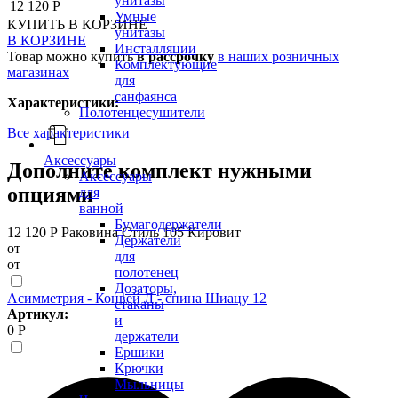
унитазы
12 120 Р
Умные
КУПИТЬ
В КОРЗИНЕ
унитазы
В КОРЗИНЕ
Инсталляции
Товар можно купить
в рассрочку
в наших розничных
Комплектующие
магазинах
для
санфаянса
Характеристики:
Полотенцесушители
Все характеристики
Аксессуары
Дополните комплект нужными
Аксессуары
опциями
для
ванной
Бумагодержатели
12 120 Р
Раковина Стиль 105 Кировит
Держатели
от
для
от
полотенец
Дозаторы,
Асимметрия - Конвей Л - спина Шиацу 12
стаканы
Артикул:
и
0 Р
держатели
Ершики
Крючки
Мыльницы