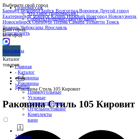
Выберите свой город
Гидромассаж
Барнаул
Белгород
Бийск
Волгоград
Воронеж
Другой город
Что такое гидромассаж?
Екатеринбург
Ижевск
Казань
Нижний Новгород
Новокузнецк
Собрать гидромассажную ванну
Новосибирск
Оренбург
Пермь
Самара
Тольятти
Томск
Тюмень
Чебоксары
Ярославль
Ваш город:
Перезвонить
Белгород
Магазины
Каталог
товаров
Главная
-
Каталог
-
Раковины
-
Раковины
Ванны
- Раковина Стиль 105 Кировит
Прямоугольные
Угловые
Раковина Стиль 105 Кировит
Асимметричные
Отдельностоящие
Комплекты
ванн
Мебель