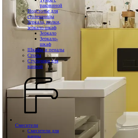
раковиной
Подстолье для
столешницы
Зеркала, полки,
зеркало-шкаф
Зеркало
Зеркало-
шкаф
Шкафы и пеналы
Столы
Стульчики для
ванной
Смесители
Смесители для
ванны