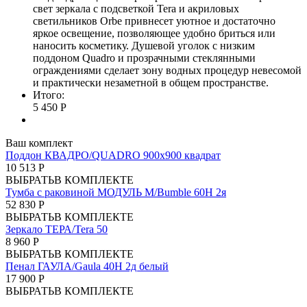
свет зеркала с подcветкой Tera и акриловых
светильников Orbe привнесет уютное и достаточно
яркое освещение, позволяющее удобно бриться или
наносить косметику. Душевой уголок с низким
поддоном Quadro и прозрачными стеклянными
ограждениями сделает зону водных процедур невесомой
и практически незаметной в общем пространстве.
Итого:
5 450 Р
Ваш комплект
Поддон КВАДРО/QUADRO 900х900 квадрат
10 513 Р
ВЫБРАТЬ
В КОМПЛЕКТЕ
Тумба с раковиной МОДУЛЬ М/Bumble 60Н 2я
52 830 Р
ВЫБРАТЬ
В КОМПЛЕКТЕ
Зеркало ТЕРА/Tera 50
8 960 Р
ВЫБРАТЬ
В КОМПЛЕКТЕ
Пенал ГАУЛА/Gaula 40Н 2д белый
17 900 Р
ВЫБРАТЬ
В КОМПЛЕКТЕ