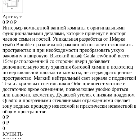
Артикул:
0 Р
0 Р
Интерьер компактной ванной комнаты с оригинальными
функциональными деталями, которые приведут в восторг
членов семьи и гостей. Уникальная разработка от 1Марка
тумба Bumble c раздвижной раковиной позволит сэкономить
пространство и при необходимости преобразовать узкую
раковину в широкую. Высокий шкаф Gaula глубиной всего
15см расположенный со стороны двери добавляет
дополнительную зону хранения бытовой химии и полотенец
по вертикальной плоскости комнаты, не съедая драгоценное
пространство. Мягкий нейтральный свет зеркала с подcветкой
Tera и акриловых светильников Orbe привнесет уютное и
достаточно яркое освещение, позволяющее удобно бриться
или наносить косметику. Душевой уголок с низким поддоном
Quadro и прозрачными стеклянными ограждениями сделает
зону водных процедур невесомой и практически незаметной в
общем пространстве.
0 Р
0 Р
0
КУПИТЬ