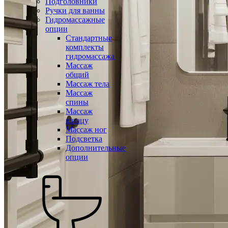
Подголовники
Ручки для ванны
Гидромассажные
опции
Стандартные
комплекты
гидромассажа
Массаж
общий
Массаж тела
Массаж
спины
Массаж
шиацу
Массаж ног
Подсветка
Дополнительные
опции