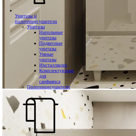
Унитазы и
полотенцесушители
Унитазы
Напольные
унитазы
Подвесные
унитазы
Умные
унитазы
Инсталляции
Комплектующие
для
санфаянса
Полотенцесушители