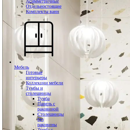
Асимметричные
Отдельностоящие
Комплекты ванн
Мебель
Готовые
интерьеры
Коллекции мебели
Тумбы и
столешницы
Тумба
Панель с
раковиной
Столешницы
без
раковины
Тумба с