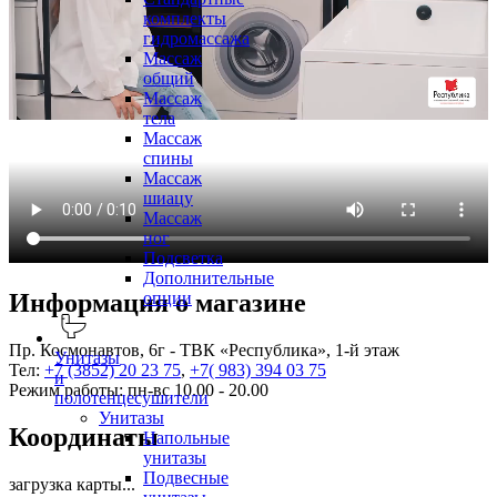
комплекты
гидромассажа
Массаж
общий
Массаж
тела
Массаж
спины
Массаж
шиацу
Массаж
ног
Подсветка
Дополнительные
опции
Информация о магазине
Пр. Космонавтов, 6г - ТВК «Республика», 1-й этаж
Унитазы
Тел:
+7 (3852) 20 23 75
,
+7( 983) 394 03 75
и
Режим работы: пн-вс 10.00 - 20.00
полотенцесушители
Унитазы
Координаты
Напольные
унитазы
Подвесные
загрузка карты...