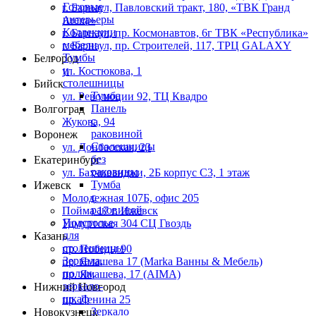
Готовые
г. Барнаул,​ ​Павловский тракт, 180, «ТВК Гранд
интерьеры
Arena»
Коллекции
г. Барнаул, пр. Космонавтов, 6г ТВК «Республика»
мебели
г. Барнаул, пр. Строителей, 117, ТРЦ GALAXY
Тумбы
Белгород
и
ул. Костюкова, 1
столешницы
Бийск
Тумба
ул. Революции 92, ТЦ Квадро
Панель
Волгоград
с
Жукова, 94
раковиной
Воронеж
Столешницы
ул. Донбасская, 23
без
Екатеринбург
раковины
ул. Бахчиванджи, 2Б корпус С3, 1 этаж
Тумба
Ижевск
с
Молодежная 107Б, офис 205
раковиной
Пойма 17 г. Ижевск
Подстолье
Удмуртская 304 СЦ Гвоздь
для
Казань
столешницы
пр. Победы 90
Зеркала,
пр. Ямашева 17 (Marka Ванны & Мебель)
полки,
пр. Ямашева, 17 (AIMA)
зеркало-
Нижний Новгород
шкаф
пр. Ленина 25
Зеркало
Новокузнецк