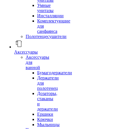
унитазы
Умные
унитазы
Инсталляции
Комплектующие
для
санфаянса
Полотенцесушители
Аксессуары
Аксессуары
для
ванной
Бумагодержатели
Держатели
для
полотенец
Дозаторы,
стаканы
и
держатели
Ершики
Крючки
Мыльницы