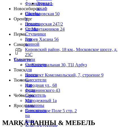
Зеркало-
Франкфурта 1
шкаф
Новосибирск
Шкафы
Светлановская 50
и
Оренбург
пеналы
Пролетарская 247/2
Столы
ул. Монтажников 24
Стульчики
Пермь
для
Героев Хасана 56
ванной
Самара
Кировский район, 18 км., Московское шоссе, д.
25С
Смесители
Тольятти
Смесители
ул. Коммунальная 30, ТЦ Арбуз
для
Томск
ванны
Проспект Комсомольский, 7, строение 9
Смесители
Тюмень
для
Народная ул., 68
душа
Федюнинского 43
Смеситель
Чебоксары
для
Молодежный 1а
раковины
Ярославль
Смесители
Всполинское Поле 5 стр. 2
на
биде
MARKA ВАННЫ & МЕБЕЛЬ
Комплектующие