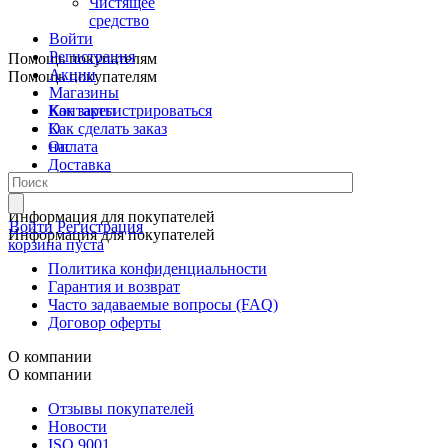
Чистящее
средство
Войти
Регистрация
Помощь покупателям
Акции
Помощь покупателям
Магазины
Контакты
Как зарегистрироваться
О
Как сделать заказ
нас
Оплата
Доставка
Самовывоз
Информация для покупателей
Войти
Регистрация
Информация для покупателей
корзина пуста
Политика конфиденциальности
Гарантия и возврат
Часто задаваемые вопросы (FAQ)
Договор оферты
О компании
О компании
Отзывы покупателей
Новости
ISO 9001