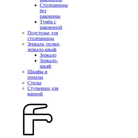
Столешницы
без
раковины
Тумба с
раковиной
Подстолье для
столешницы
Зеркала, полки,
зеркало-шкаф
Зеркало
Зеркало-
шкаф
Шкафы и
пеналы
Столы
Стульчики для
ванной