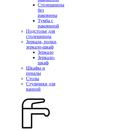
Столешницы
без
раковины
Тумба с
раковиной
Подстолье для
столешницы
Зеркала, полки,
зеркало-шкаф
Зеркало
Зеркало-
шкаф
Шкафы и
пеналы
Столы
Стульчики для
ванной