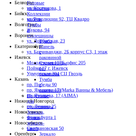
Белгород
Готовые
ул. Костюкова, 1
интерьеры
Бийск
Коллекции
ул. Революции 92, ТЦ Квадро
мебели
Волгоград
Тумбы
Жукова, 94
и
Воронеж
столешницы
ул. Донбасская, 23
Тумба
Екатеринбург
Панель
ул. Бахчиванджи, 2Б корпус С3, 1 этаж
с
Ижевск
раковиной
Молодежная 107Б, офис 205
Столешницы
Пойма 17 г. Ижевск
без
Удмуртская 304 СЦ Гвоздь
раковины
Казань
Тумба
пр. Победы 90
с
пр. Ямашева 17 (Marka Ванны & Мебель)
раковиной
пр. Ямашева, 17 (AIMA)
Подстолье
Нижний Новгород
для
пр. Ленина 25
столешницы
Новокузнецк
Зеркала,
Франкфурта 1
полки,
Новосибирск
зеркало-
Светлановская 50
шкаф
Оренбург
Зеркало