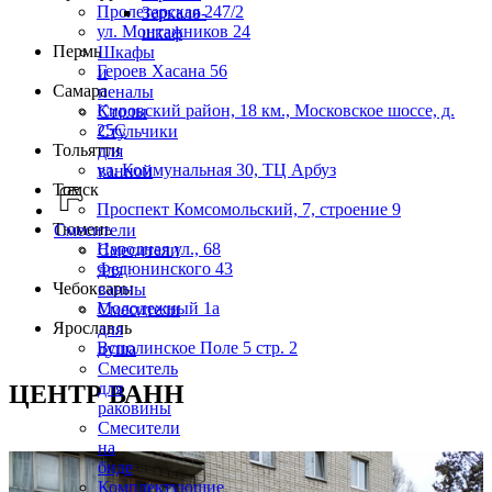
Пролетарская 247/2
Зеркало-
ул. Монтажников 24
шкаф
Пермь
Шкафы
Героев Хасана 56
и
Самара
пеналы
Кировский район, 18 км., Московское шоссе, д.
Столы
25С
Стульчики
Тольятти
для
ул. Коммунальная 30, ТЦ Арбуз
ванной
Томск
Проспект Комсомольский, 7, строение 9
Тюмень
Смесители
Народная ул., 68
Смесители
Федюнинского 43
для
Чебоксары
ванны
Молодежный 1а
Смесители
Ярославль
для
Всполинское Поле 5 стр. 2
душа
Смеситель
для
ЦЕНТР ВАНН
раковины
Смесители
на
биде
Комплектующие