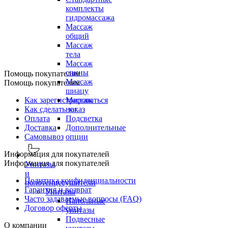
комплекты
гидромассажа
Массаж
общий
Массаж
тела
Массаж
спины
Помощь покупателям
Массаж
Помощь покупателям
шиацу
Как зарегистрироваться
Массаж
Как сделать заказ
ног
Оплата
Подсветка
Доставка
Дополнительные
Самовывоз
опции
Информация для покупателей
Информация для покупателей
Унитазы
и
Политика конфиденциальности
полотенцесушители
Гарантия и возврат
Унитазы
Часто задаваемые вопросы (FAQ)
Напольные
Договор оферты
унитазы
Подвесные
О компании