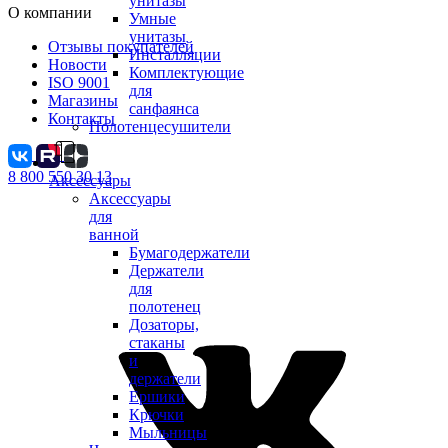
унитазы
О компании
Умные
унитазы
Отзывы покупателей
Инсталляции
Новости
Комплектующие
ISO 9001
для
Магазины
санфаянса
Контакты
Полотенцесушители
8 800 550 30 13
Аксессуары
Аксессуары
для
ванной
Бумагодержатели
Держатели
для
полотенец
Дозаторы,
стаканы
и
держатели
Ершики
Крючки
Мыльницы