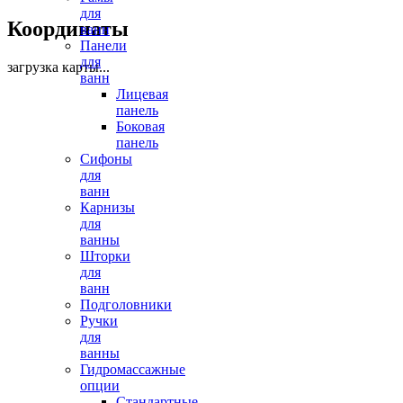
для
Координаты
ванн
Панели
для
загрузка карты...
ванн
Лицевая
панель
Боковая
панель
Сифоны
для
ванн
Карнизы
для
ванны
Шторки
для
ванн
Подголовники
Ручки
для
ванны
Гидромассажные
опции
Стандартные