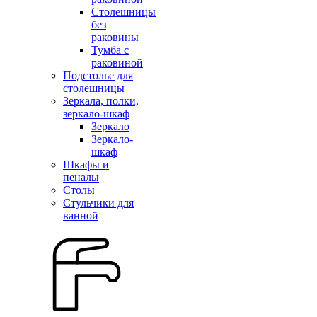
Столешницы
без
раковины
Тумба с
раковиной
Подстолье для
столешницы
Зеркала, полки,
зеркало-шкаф
Зеркало
Зеркало-
шкаф
Шкафы и
пеналы
Столы
Стульчики для
ванной