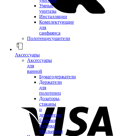
унитазы
Умные
унитазы
Инсталляции
Комплектующие
для
санфаянса
Полотенцесушители
Аксессуары
Аксессуары
для
ванной
Бумагодержатели
Держатели
для
полотенец
Дозаторы,
стаканы
и
держатели
Ершики
Крючки
Мыльницы