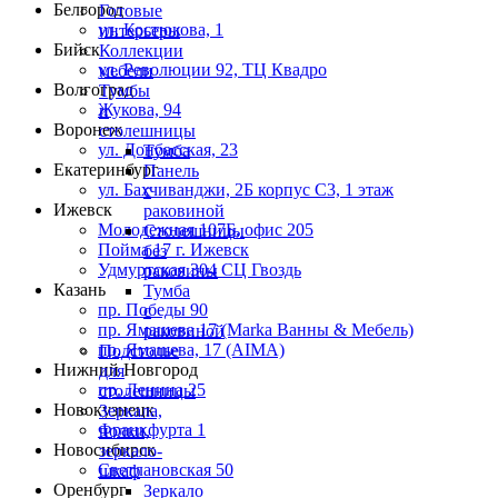
Белгород
Готовые
ул. Костюкова, 1
интерьеры
Бийск
Коллекции
ул. Революции 92, ТЦ Квадро
мебели
Волгоград
Тумбы
Жукова, 94
и
Воронеж
столешницы
ул. Донбасская, 23
Тумба
Екатеринбург
Панель
ул. Бахчиванджи, 2Б корпус С3, 1 этаж
с
Ижевск
раковиной
Молодежная 107Б, офис 205
Столешницы
Пойма 17 г. Ижевск
без
Удмуртская 304 СЦ Гвоздь
раковины
Казань
Тумба
пр. Победы 90
с
пр. Ямашева 17 (Marka Ванны & Мебель)
раковиной
пр. Ямашева, 17 (AIMA)
Подстолье
Нижний Новгород
для
пр. Ленина 25
столешницы
Новокузнецк
Зеркала,
Франкфурта 1
полки,
Новосибирск
зеркало-
Светлановская 50
шкаф
Оренбург
Зеркало