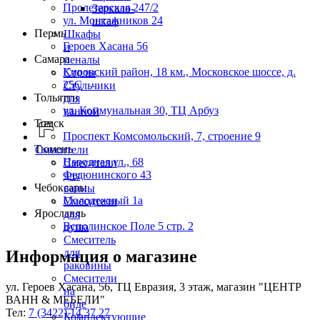
Пролетарская 247/2
Зеркало-
ул. Монтажников 24
шкаф
Пермь
Шкафы
Героев Хасана 56
и
Самара
пеналы
Кировский район, 18 км., Московское шоссе, д.
Столы
25С
Стульчики
Тольятти
для
ул. Коммунальная 30, ТЦ Арбуз
ванной
Томск
Проспект Комсомольский, 7, строение 9
Тюмень
Смесители
Народная ул., 68
Смесители
Федюнинского 43
для
Чебоксары
ванны
Молодежный 1а
Смесители
Ярославль
для
Всполинское Поле 5 стр. 2
душа
Смеситель
для
Информация о магазине
раковины
Смесители
ул. Героев Хасана, 56, ТЦ Евразия, 3 этаж, магазин "ЦЕНТР
на
ВАНН & МЕБЕЛИ"
биде
Тел:
7 (3422) 14 37 27
Комплектующие