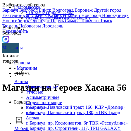
Выберите свой город
Гидромассаж
Барнаул
Белгород
Бийск
Волгоград
Воронеж
Другой город
Что такое гидромассаж?
Екатеринбург
Ижевск
Казань
Нижний Новгород
Новокузнецк
Собрать гидромассажную ванну
Новосибирск
Оренбург
Пермь
Самара
Тольятти
Томск
Тюмень
Чебоксары
Ярославль
Ваш город:
Перезвонить
Белгород
Магазины
Каталог
товаров
Главная
-
Магазины
- Пермь
Ванны
Магазин на Героев Хасана 56
Прямоугольные
Угловые
Асимметричные
Барнаул
Отдельностоящие
г. Барнаул, Павловский тракт 166, КДР «Доммер»
Комплекты
г. Барнаул,​ ​Павловский тракт, 180, «ТВК Гранд
ванн
Arena»
г. Барнаул, пр. Космонавтов, 6г ТВК «Республика»
г. Барнаул, пр. Строителей, 117, ТРЦ GALAXY
Мебель