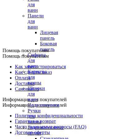
для
ванн
Панели
для
ванн
Лицевая
панель
Боковая
панель
Помощь покупателям
Сифоны
Помощь покупателям
для
ванн
Как зарегистрироваться
Карнизы
Как сделать заказ
для
Оплата
ванны
Доставка
Шторки
Самовывоз
для
Информация для покупателей
ванн
Информация для покупателей
Подголовники
Ручки
Политика конфиденциальности
для
Гарантия и возврат
ванны
Часто задаваемые вопросы (FAQ)
Гидромассажные
Договор оферты
опции
Стандартные