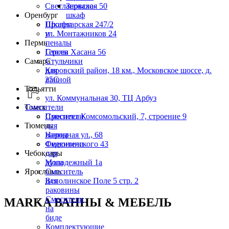
Светлановская 50
Зеркало-
Оренбург
шкаф
Пролетарская 247/2
Шкафы
ул. Монтажников 24
и
Пермь
пеналы
Героев Хасана 56
Столы
Самара
Стульчики
Кировский район, 18 км., Московское шоссе, д.
для
25С
ванной
Тольятти
ул. Коммунальная 30, ТЦ Арбуз
Томск
Смесители
Проспект Комсомольский, 7, строение 9
Смесители
Тюмень
для
Народная ул., 68
ванны
Федюнинского 43
Смесители
Чебоксары
для
Молодежный 1а
душа
Ярославль
Смеситель
Всполинское Поле 5 стр. 2
для
раковины
Смесители
MARKA ВАННЫ & МЕБЕЛЬ
на
биде
Комплектующие