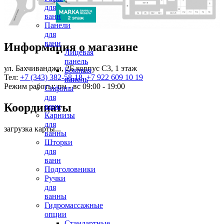
для
ванн
Панели
для
ванн
Информация о магазине
Лицевая
панель
ул. Бахчиванджи, 2Б корпус С3, 1 этаж
Боковая
Тел:
+7 (343) 382-58-18
,
+7 922 609 10 19
панель
Режим работы: пн - вс 09:00 - 19:00
Сифоны
для
Координаты
ванн
Карнизы
для
загрузка карты...
ванны
Шторки
для
ванн
Подголовники
Ручки
для
ванны
Гидромассажные
опции
Стандартные