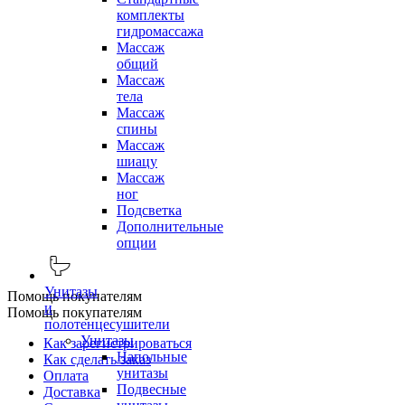
комплекты
гидромассажа
Массаж
общий
Массаж
тела
Массаж
спины
Массаж
шиацу
Массаж
ног
Подсветка
Дополнительные
опции
Унитазы
Помощь покупателям
и
Помощь покупателям
полотенцесушители
Унитазы
Как зарегистрироваться
Напольные
Как сделать заказ
унитазы
Оплата
Подвесные
Доставка