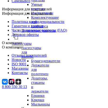
унитазы
Самовывоз
Умные
унитазы
Информация для покупателей
Инсталляции
Информация для покупателей
Комплектующие
Политика конфиденциальности
для
Гарантия и возврат
санфаянса
Часто задаваемые вопросы (FAQ)
Полотенцесушители
Договор оферты
О компании
Аксессуары
О компании
Аксессуары
для
Отзывы покупателей
ванной
Новости
Бумагодержатели
ISO 9001
Держатели
Магазины
для
Контакты
полотенец
Дозаторы,
стаканы
8 800 550 30 13
и
держатели
Ершики
Крючки
Мыльницы