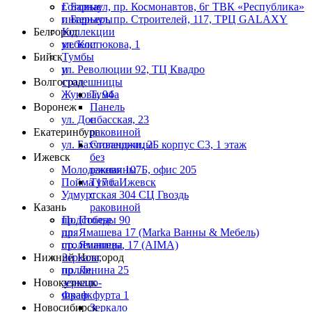
г. Барнаул, пр. Космонавтов, 6г ТВК «Республика»
Готовые
г. Барнаул, пр. Строителей, 117, ТРЦ GALAXY
интерьеры
Белгород
Коллекции
ул. Костюкова, 1
мебели
Бийск
Тумбы
ул. Революции 92, ТЦ Квадро
и
Волгоград
столешницы
Жукова, 94
Тумба
Воронеж
Панель
ул. Донбасская, 23
с
Екатеринбург
раковиной
ул. Бахчиванджи, 2Б корпус С3, 1 этаж
Столешницы
Ижевск
без
Молодежная 107Б, офис 205
раковины
Пойма 17 г. Ижевск
Тумба
Удмуртская 304 СЦ Гвоздь
с
Казань
раковиной
пр. Победы 90
Подстолье
пр. Ямашева 17 (Marka Ванны & Мебель)
для
пр. Ямашева, 17 (AIMA)
столешницы
Нижний Новгород
Зеркала,
пр. Ленина 25
полки,
Новокузнецк
зеркало-
Франкфурта 1
шкаф
Новосибирск
Зеркало