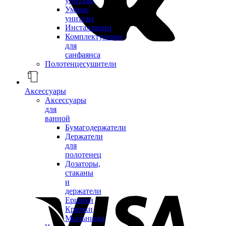
унитазы
Умные
унитазы
Инсталляции
Комплектующие
для
санфаянса
Полотенцесушители
Аксессуары
Аксессуары
для
ванной
Бумагодержатели
Держатели
для
полотенец
Дозаторы,
стаканы
и
держатели
Ершики
Крючки
Мыльницы