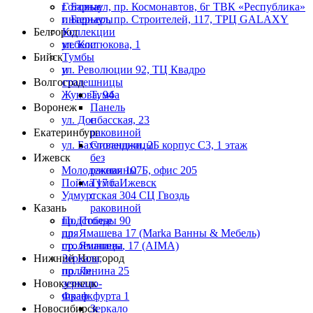
г. Барнаул, пр. Космонавтов, 6г ТВК «Республика»
Готовые
г. Барнаул, пр. Строителей, 117, ТРЦ GALAXY
интерьеры
Белгород
Коллекции
ул. Костюкова, 1
мебели
Бийск
Тумбы
ул. Революции 92, ТЦ Квадро
и
Волгоград
столешницы
Жукова, 94
Тумба
Воронеж
Панель
ул. Донбасская, 23
с
Екатеринбург
раковиной
ул. Бахчиванджи, 2Б корпус С3, 1 этаж
Столешницы
Ижевск
без
Молодежная 107Б, офис 205
раковины
Пойма 17 г. Ижевск
Тумба
Удмуртская 304 СЦ Гвоздь
с
Казань
раковиной
пр. Победы 90
Подстолье
пр. Ямашева 17 (Marka Ванны & Мебель)
для
пр. Ямашева, 17 (AIMA)
столешницы
Нижний Новгород
Зеркала,
пр. Ленина 25
полки,
Новокузнецк
зеркало-
Франкфурта 1
шкаф
Новосибирск
Зеркало