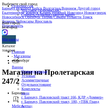
Выберите свой город
Гидромассаж
Барнаул
Белгород
Бийск
Волгоград
Воронеж
Другой город
Что такое гидромассаж?
Екатеринбург
Ижевск
Казань
Нижний Новгород
Новокузнецк
Собрать гидромассажную ванну
Новосибирск
Оренбург
Пермь
Самара
Тольятти
Томск
Тюмень
Чебоксары
Ярославль
Ваш город:
Перезвонить
Белгород
Магазины
Каталог
товаров
Главная
-
Магазины
- Оренбург
Ванны
Магазин на Пролетарская
Прямоугольные
Угловые
247/2
Асимметричные
Отдельностоящие
Комплекты
Барнаул
ванн
г. Барнаул, Павловский тракт 166, КДР «Доммер»
г. Барнаул,​ ​Павловский тракт, 180, «ТВК Гранд
Arena»
Мебель