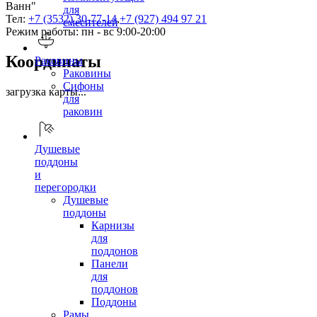
Ванн"
для
Тел:
+7 (3532) 30-77-14
,
+7 (927) 494 97 21
смесителей
Режим работы: пн - вс 9:00-20:00
Координаты
Раковины
Раковины
Сифоны
загрузка карты...
для
раковин
Душевые
поддоны
и
перегородки
Душевые
поддоны
Карнизы
для
поддонов
Панели
для
поддонов
Поддоны
Рамы