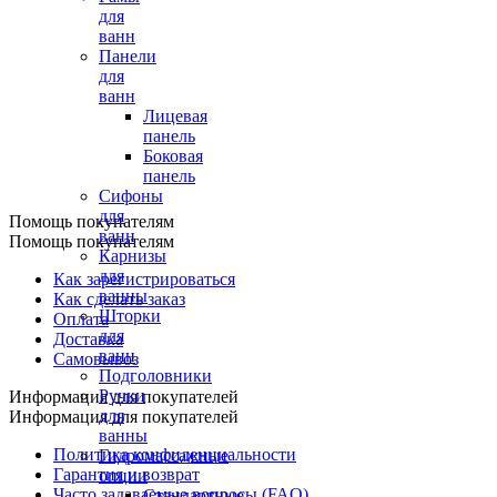
для
ванн
Панели
для
ванн
Лицевая
панель
Боковая
панель
Сифоны
для
Помощь покупателям
ванн
Помощь покупателям
Карнизы
для
Как зарегистрироваться
ванны
Как сделать заказ
Шторки
Оплата
для
Доставка
ванн
Самовывоз
Подголовники
Ручки
Информация для покупателей
для
Информация для покупателей
ванны
Политика конфиденциальности
Гидромассажные
Гарантия и возврат
опции
Часто задаваемые вопросы (FAQ)
Стандартные