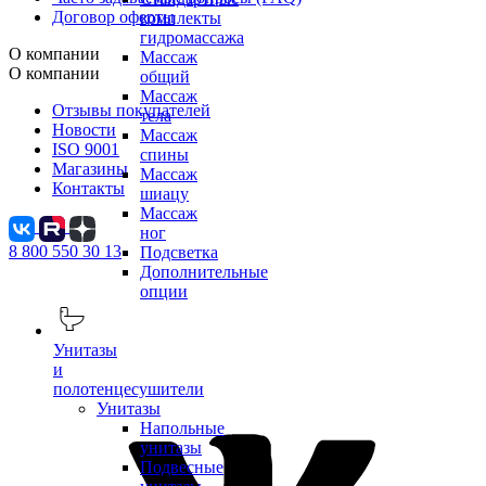
Договор оферты
комплекты
гидромассажа
О компании
Массаж
О компании
общий
Массаж
Отзывы покупателей
тела
Новости
Массаж
ISO 9001
спины
Магазины
Массаж
Контакты
шиацу
Массаж
ног
8 800 550 30 13
Подсветка
Дополнительные
опции
Унитазы
и
полотенцесушители
Унитазы
Напольные
унитазы
Подвесные