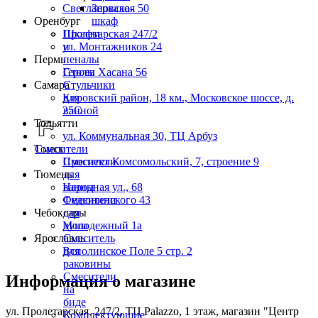
Светлановская 50
Зеркало-
Оренбург
шкаф
Пролетарская 247/2
Шкафы
ул. Монтажников 24
и
Пермь
пеналы
Героев Хасана 56
Столы
Самара
Стульчики
Кировский район, 18 км., Московское шоссе, д.
для
25С
ванной
Тольятти
ул. Коммунальная 30, ТЦ Арбуз
Томск
Смесители
Проспект Комсомольский, 7, строение 9
Смесители
Тюмень
для
Народная ул., 68
ванны
Федюнинского 43
Смесители
Чебоксары
для
Молодежный 1а
душа
Ярославль
Смеситель
Всполинское Поле 5 стр. 2
для
раковины
Смесители
Информация о магазине
на
биде
ул. Пролетарская, 247/2, ТЦ Palazzo, 1 этаж, магазин "Центр
Комплектующие