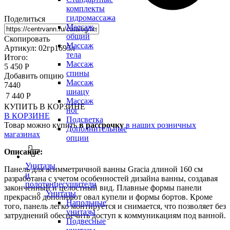
комплекты
гидромассажа
Поделиться
Массаж
общий
Скопировать
Массаж
Артикул: 02гр1695л
тела
Итого:
Массаж
5 450 Р
спины
Добавить опцию
Массаж
7440
шиацу
7 440 Р
Массаж
КУПИТЬ
В КОРЗИНЕ
ног
В КОРЗИНЕ
Подсветка
Товар можно купить
в рассрочку
в наших розничных
Дополнительные
магазинах
опции
Описание:
Унитазы
Панель для асимметричной ванны Gracia длиной 160 см
и
разработана с учетом особенностей дизайна ванны, создавая
полотенцесушители
законченный и целостный вид. Плавные формы панели
Унитазы
прекрасно дополняют овал купели и формы бортов. Кроме
Напольные
того, панель легко монтируется и снимается, что позволяет без
унитазы
затруднений обеспечить доступ к коммуникациям под ванной.
Подвесные