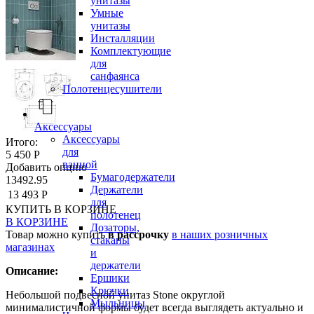
унитазы
Умные
унитазы
Инсталляции
Комплектующие
для
санфаянса
Полотенцесушители
Аксессуары
Аксессуары
Итого:
для
5 450 Р
ванной
Добавить опцию
Бумагодержатели
13492.95
Держатели
13 493 Р
для
КУПИТЬ
В КОРЗИНЕ
полотенец
В КОРЗИНЕ
Дозаторы,
Товар можно купить
в рассрочку
в наших розничных
стаканы
магазинах
и
держатели
Описание:
Ершики
Крючки
Небольшой подвесной унитаз Stone округлой
Мыльницы
минималистичной формы будет всегда выглядеть актуально и