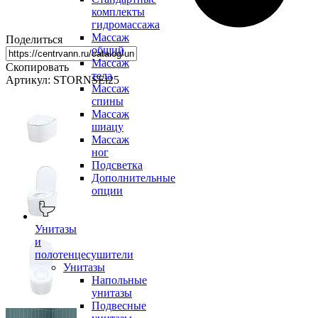
комплекты
гидромассажа
Массаж
Поделиться
общий
Массаж
Скопировать
тела
Артикул: STORNSEi25
Массаж
спины
Массаж
шиацу
Массаж
ног
Подсветка
Дополнительные
опции
Унитазы
и
полотенцесушители
Унитазы
Напольные
унитазы
Подвесные