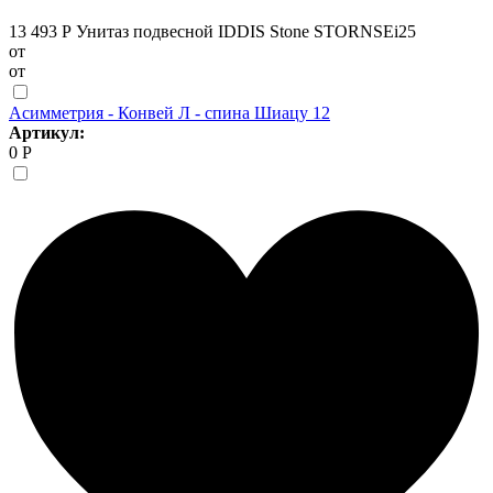
13 493 Р
Унитаз подвесной IDDIS Stone STORNSEi25
от
от
Асимметрия - Конвей Л - спина Шиацу 12
Артикул:
0 Р