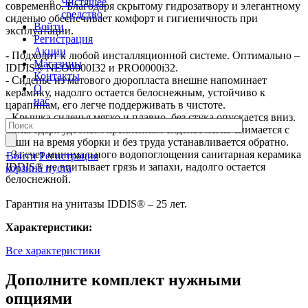
Чистящее
современно. Благодаря скрытому гидрозатвору и элегантному
средство
сиденью обеспечивает комфорт и гигиеничность при
Войти
эксплуатации.
Регистрация
Акции
- Подходит к любой инсталляционной системе. Оптимально –
Магазины
IDDIS® NEO0000I32 и PRO0000i32.
Контакты
- Сиденье из матового дюропласта внешне напоминает
О
керамику, надолго остается белоснежным, устойчиво к
нас
царапинам, его легче поддерживать в чистоте.
- Крышка сиденья мягко и плавно, без стука опускается вниз.
- Благодаря удобным креплениям сиденье легко снимается с
чаши на время уборки и без труда устанавливается обратно.
- За счет минимального водопоглощения санитарная керамика
Войти
Регистрация
IDDIS® не впитывает грязь и запахи, надолго остается
корзина пуста
белоснежной.
Гарантия на унитазы IDDIS® – 25 лет.
Характеристики:
Все характеристики
Дополните комплект нужными
опциями